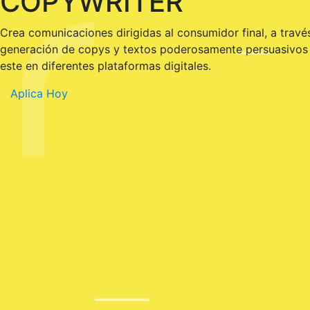
COPYWRITER
Crea comunicaciones dirigidas al consumidor final, a travé
generación de copys y textos poderosamente persuasivos 
este en diferentes plataformas digitales.
Aplica Hoy