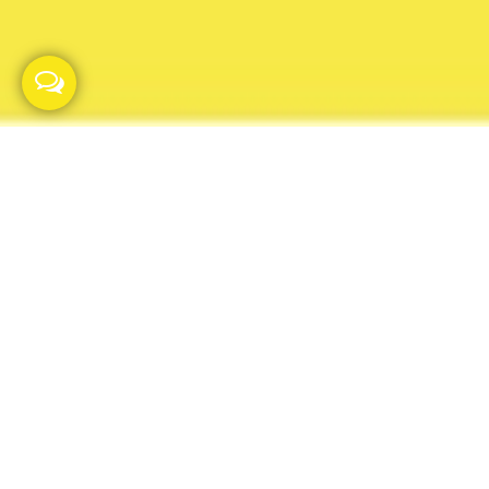
Atrae, perfila y
convierte tus
leads
Diseñamos y desarrollamos
páginas web con sistemas
avanzados de perfilado de leads,
que te ayudarán a captar
oportunidades de venta reales y le
permitirán a tus clientes